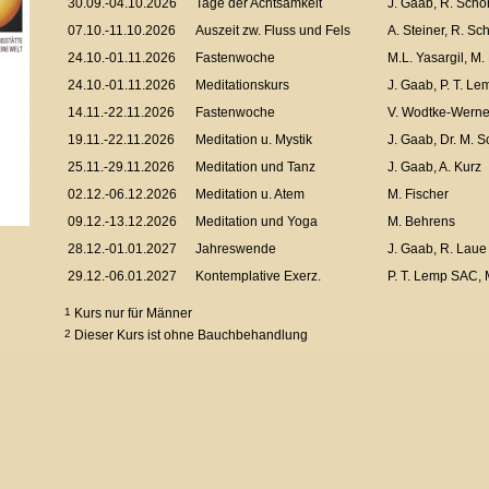
30.09.-04.10.2026
Tage der Achtsamkeit
J. Gaab, R. Scho
07.10.-11.10.2026
Auszeit zw. Fluss und Fels
A. Steiner, R. Sc
24.10.-01.11.2026
Fastenwoche
M.L. Yasargil, M.
24.10.-01.11.2026
Meditationskurs
J. Gaab, P. T. L
14.11.-22.11.2026
Fastenwoche
V. Wodtke-Werne
19.11.-22.11.2026
Meditation u. Mystik
J. Gaab, Dr. M. S
25.11.-29.11.2026
Meditation und Tanz
J. Gaab, A. Kurz
02.12.-06.12.2026
Meditation u. Atem
M. Fischer
09.12.-13.12.2026
Meditation und Yoga
M. Behrens
28.12.-01.01.2027
Jahreswende
J. Gaab, R. Laue
29.12.-06.01.2027
Kontemplative Exerz.
P. T. Lemp SAC, 
1
Kurs nur für Männer
2
Dieser Kurs ist ohne Bauchbehandlung