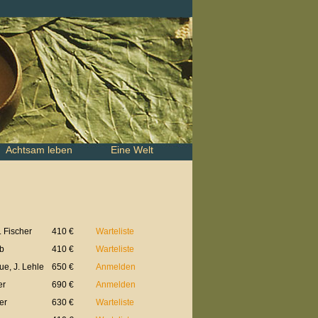
Achtsam leben
Eine Welt
. Fischer
410 €
Warteliste
lb
410 €
Warteliste
ue, J. Lehle
650 €
Anmelden
er
690 €
Anmelden
er
630 €
Warteliste